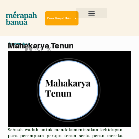
Lewati
ke
konten
Pasar Rakyat Hulu
Cerita Perjalanan
Virtual Reality Tour
Mahakarya Tenun
Uncategorized
Sebuah wadah untuk mendokumentasikan kehidupan
para perempuan perajin tenun serta peran mereka