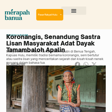
Lewati
ke
konten
Pasar Rakyat Hulu
Cerita Perjalanan
Virtual Reality Tour
Koronangis, Senandung Sastra
SEJARAH & BUDAYA
Lisan Masyarakat Adat Dayak
Tamambaloh Apalin
Masyarakat adat Dayak Tamambaloh Apalin di Benua Tengah,
Kapuas Hulu, memiliki tradisi bernama koronangis, seni bertutur
atau sastra lisan yang menceritakan sejarah dan kisah-kisah nenek
moyang dalam bahasa tua.
By : Astri Apriyani