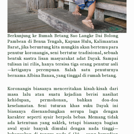
Berkunjung ke Rumah Betang Sao Langke Dai Bolong
Pambean di Benua Tengah, Kapuas Hulu, Kalimantan
Barat, jika beruntung kita mungkin akan bertemu para
penutur koronangis, seni bertutur tradisional, sebuah
bentuk sastra lisan masyarakat adat Dayak. Sampai
tulisan ini rilis, hanya tersisa tiga orang penutur asli
—ketiganya perempuan. Salah satu penuturnya
bernama Albina Banau, yang tinggal di rumah betang.
Koronangis biasanya menceritakan kisah-kisah dari
masa lalu atau suatu kejadian berisi nasihat
kehidupan, permohonan, bahkan doa-doa
keselamatan. Seni tuturan khas suku Dayak ini
biasanya disenandungkan serupa lagu dengan
karakter seperti syair berpola bebas. Memang tidak
ada ketentuan yang saklek, tetapi biasanya bagian
awal syair banyak dimulai dengan nada tinggi—
kebanyakan di tangga nada 6 (
la
)—
,
yang kemudian