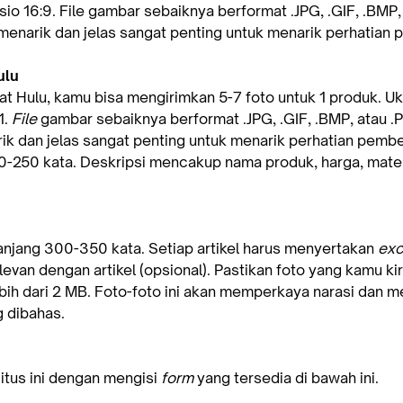
sio 16:9. File gambar sebaiknya berformat .JPG, .GIF, .BMP,
enarik dan jelas sangat penting untuk menarik perhatian 
ulu
 Hulu, kamu bisa mengirimkan 5-7 foto untuk 1 produk. U
1.
File
gambar sebaiknya berformat .JPG, .GIF, .BMP, atau 
k dan jelas sangat penting untuk menarik perhatian pembel
0-250 kata. Deskripsi mencakup nama produk, harga, mater
anjang 300-350 kata. Setiap artikel harus menyertakan
exc
levan dengan artikel (opsional). Pastikan foto yang kamu ki
bih dari 2 MB. Foto-foto ini akan memperkaya narasi dan me
g dibahas.
itus ini dengan mengisi
form
yang tersedia di bawah ini.