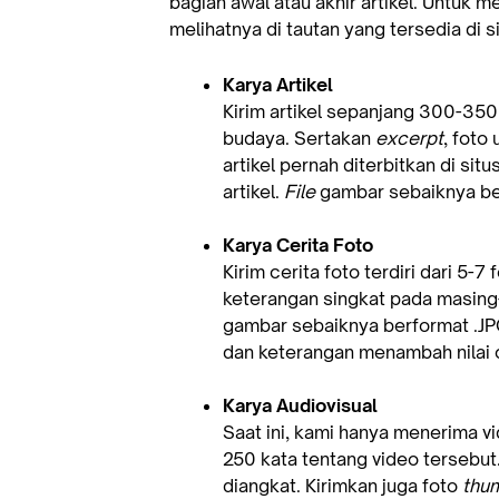
bagian awal atau akhir artikel. Untuk
melihatnya di tautan yang tersedia di s
Karya Artikel
Kirim artikel sepanjang 300-350 
budaya. Sertakan
excerpt
, foto
artikel pernah diterbitkan di sit
artikel.
File
gambar sebaiknya ber
Karya Cerita Foto
Kirim cerita foto terdiri dari 
keterangan singkat pada masing
gambar sebaiknya berformat .JPG
dan keterangan menambah nilai ce
Karya Audiovisual
Saat ini, kami hanya menerima v
250 kata tentang video tersebut
diangkat. Kirimkan juga foto
thum