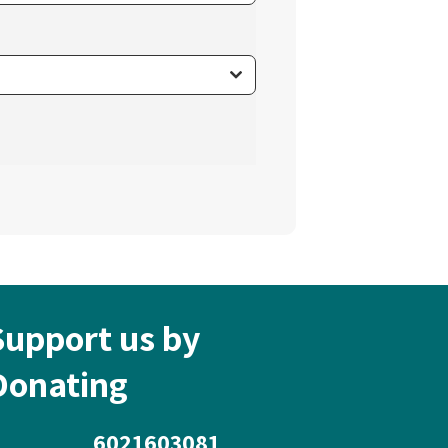
Support us by
Donating
6021603081