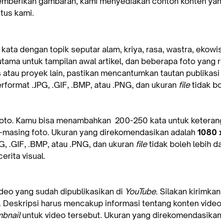
 memberikan gambaran, kami menyediakan contoh konten yang
itus kami.
kata dengan topik seputar alam, kriya, rasa, wastra, ekowis
 utama untuk tampilan awal artikel, dan beberapa foto yang re
us atau proyek lain, pastikan mencantumkan tautan publikasi
format .JPG, .GIF, .BMP, atau .PNG, dan ukuran
file
tidak bo
5-7 foto. Kamu bisa menambahkan 200-250 kata untuk keteran
-masing foto. Ukuran yang direkomendasikan adalah
1080 
, .GIF, .BMP, atau .PNG, dan ukuran
file
tidak boleh lebih da
rita visual.
ideo yang sudah dipublikasikan di
YouTube
. Silakan kirimka
. Deskripsi harus mencakup informasi tentang konten vide
bnail
untuk video tersebut. Ukuran yang direkomendasika