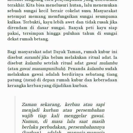
terakhir. Kita bisa menelusuri hutan, lalu menemukan
sebuah sungai kecil berair cokelat susu. Masyarakat
setempat memang memfungsikan sungai seumpama
kulkas. Terbukti, kayu lebih awet dan tidak rusak jika
direndam di dasar sungai. Banyak peti kayu siap
pakai, tersimpan hingga puluhan tahun di sungai
dekat rumah betang.
Bagi masyarakat adat Dayak Taman, rumah kubur ini
disebut
surambi
jika belum melakukan ritual adat. Ia
disebut
kulambu
setelah ritual adat
gawai mulambu
(atau
gawai manampunihulu
). Penanda
kulambu
sudah
melakukan gawai adalah berdirinya sebatang tiang
patung (
toras
) di depan rumah kubur dan keberadaan
kerangka kerbau yang dijadikan kurban.
Zaman sekarang, kerbau atau sapi
menjadi kurban atau persembahan
wajib tiap kali menggelar gawai.
Namun, di masa lalu saat masih
berlaku perbudakan, persembahannya
(kurban) adalah manusia-manusia