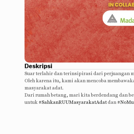
Deskripsi
Suar terlahir dan terinsipirasi dari perjuanga
Oleh karena itu, kami akan mencoba membawaka
masyarakat adat.
Dari rumah betang, mari kita berdendang dan be
untuk
#SahkanRUUMasyarakatAdat
dan
#NoMus