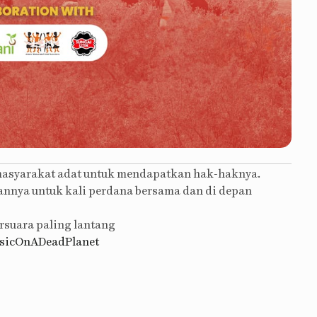
n masyarakat adat untuk mendapatkan hak-haknya.
nnya untuk kali perdana bersama dan di depan
rsuara paling lantang
icOnADeadPlanet