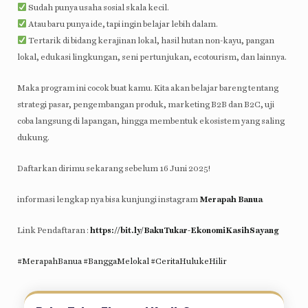
Sudah punya usaha sosial skala kecil.
Atau baru punya ide, tapi ingin belajar lebih dalam.
Tertarik di bidang kerajinan lokal, hasil hutan non-kayu, pangan
lokal, edukasi lingkungan, seni pertunjukan, ecotourism, dan lainnya.
Maka program ini cocok buat kamu. Kita akan belajar bareng tentang
strategi pasar, pengembangan produk, marketing B2B dan B2C, uji
coba langsung di lapangan, hingga membentuk ekosistem yang saling
dukung.
Daftarkan dirimu sekarang sebelum 16 Juni 2025!
informasi lengkap nya bisa kunjungi instagram
Merapah Banua
Link Pendaftaran :
https://bit.ly/BakuTukar-EkonomiKasihSayang
#MerapahBanua
#BanggaMelokal
#CeritaHulukeHilir