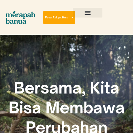
Lewati
ke
konten
Pasar Rakyat Hulu
Cerita Perjalanan
Virtual Reality Tour
Bersama, Kita
Bisa Membawa
Perubahan